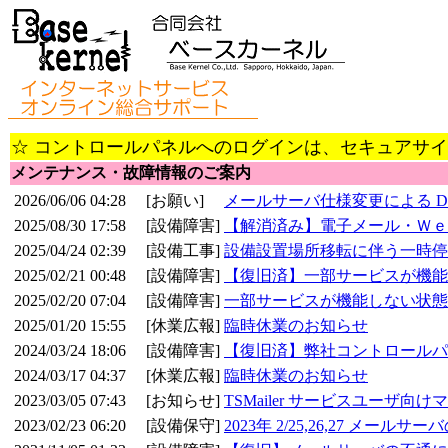
☆ コントロールパネルへのログインは、セキュアサ
メンテナンス・故障情報のご案内
2026/06/06 04:28
[お願い]
メールサーバ仕様変更による DI
2025/08/30 17:58
[設備障害]
【解消済み】電子メール・Ｗｅ
2025/04/24 02:39
[設備工事]
設備設置場所移転に伴う一時停
2025/02/21 00:48
[設備障害]
【復旧済】一部サービスが機能
2025/02/20 07:04
[設備障害]
一部サービスが機能しない状態
2025/01/20 15:55
[休業広報]
臨時休業のお知らせ
2024/03/24 18:06
[設備障害]
【復旧済】弊社コントロールパ
2024/03/17 04:37
[休業広報]
臨時休業のお知らせ
2023/03/05 07:43
[お知らせ]
TSMailer サービスユーザ
2023/02/23 06:20
[設備保守]
2023年 2/25,26,27 メ